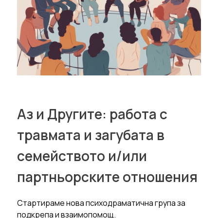
Аз и Другите: работа с
травмата и загубата в
семейството и/или
партньорските отношения
Стартираме нова психодраматична група за
подкрепа и взаимопомощ.