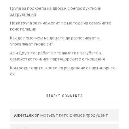
Група за подкрепа на двойки с репродуктивни
затруднения
Нова група за личен опит по метода на семейните
констелации
Как да помогнем на децата да разпознават и
управляват гнева си?
Аз и Другите: работа с травмата и загубата в
семейството и/или партньорските отношения
Към родителите, които са разделени с партньорите
си
RECENT COMMENTS
AlbertZex
on
Мозъкът като филмов продуцент