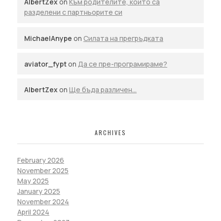
AlbertZex
on
Към родителите, които са
разделени с партньорите си
MichaelAnype
on
Силата на прегръдката
aviator_fypt
on
Да се пре-програмираме?
AlbertZex
on
Ще бъда различен…
ARCHIVES
February 2026
November 2025
May 2025
January 2025
November 2024
April 2024