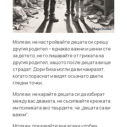
Моля ви, не настройвайте децата си срещу
другия родител – еднакво важни и ценни сте
за детето, не го лишавайте от грижата на
другия родител, защото после децата ви ще
страдат. Дори биха могли да ви намразят,
когато пораснат и видят осъзнато двете
гледни точки.
Моля ви, не карайте децата си да избират
между вас двамата, не съсипвайте крехката
им психиката ако твърдите, че „децата са ви
важни“.
Моля ви, показвайте във всеки удобен