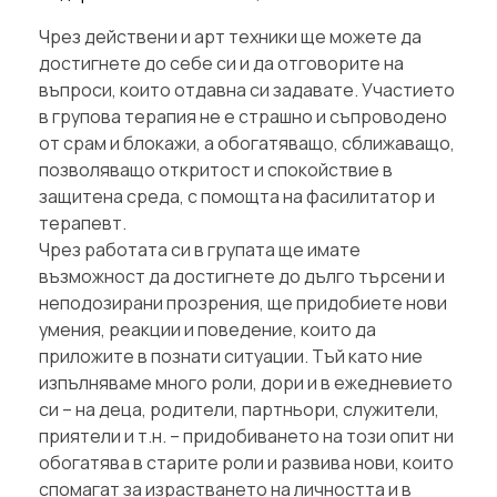
Чрез действени и арт техники ще можете да
достигнете до себе си и да отговорите на
въпроси, които отдавна си задавате. Участието
в групова терапия не е страшно и съпроводено
от срам и блокажи, а обогатяващо, сближаващо,
позволяващо откритост и спокойствие в
защитена среда, с помощта на фасилитатор и
терапевт.
Чрез работата си в групата ще имате
възможност да достигнете до дълго търсени и
неподозирани прозрения, ще придобиете нови
умения, реакции и поведение, които да
приложите в познати ситуации. Тъй като ние
изпълняваме много роли, дори и в ежедневието
си – на деца, родители, партньори, служители,
приятели и т.н. – придобиването на този опит ни
обогатява в старите роли и развива нови, които
спомагат за израстването на личността и в