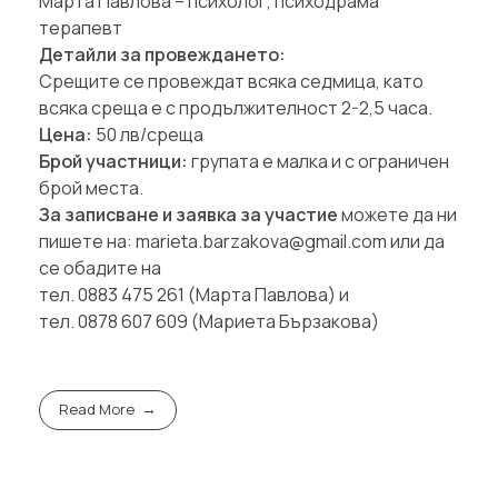
Марта Павлова – психолог, психодрама
терапевт
Детайли за провеждането:
Срещите се провеждат всяка седмица, като
всяка среща е с продължителност 2-2,5 часа.
Цена:
50 лв/среща
Брой участници:
групата е малка и с ограничен
брой места.
За записване и заявка за участие
можете да ни
пишете на: marieta.barzakova@gmail.com или да
се обадите на
тел. 0883 475 261 (Марта Павлова) и
тел. 0878 607 609 (Мариета Бързакова)
Read More