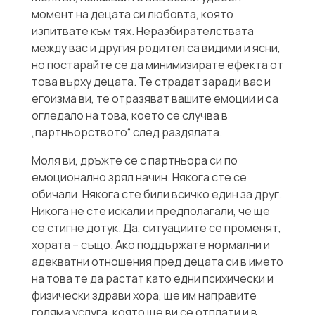
момент на децата си любовта, която
изпитвате към тях. Неразбирателствата
между вас и другия родител са видими и ясни,
но постарайте се да минимизирате ефекта от
това върху децата. Те страдат заради вас и
егоизма ви, те отразяват вашите емоции и са
огледало на това, което се случва в
„партньорството“ след раздялата.
Моля ви, дръжте се с партньора си по
емоционално зрял начин. Някога сте се
обичали. Някога сте били всичко един за друг.
Никога не сте искали и предполагали, че ще
се стигне дотук. Да, ситуациите се променят,
хората – също. Ако поддържате нормални и
адекватни отношения пред децата си в името
на това те да растат като едни психически и
физически здрави хора, ще им направите
голяма услуга, която ще ви се отплати и в