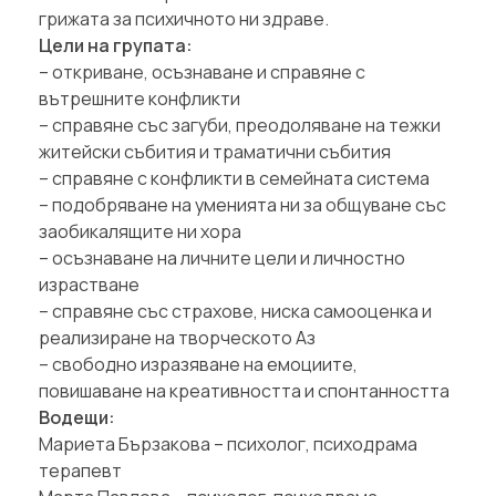
грижата за психичното ни здраве.
Цели на групата:
– откриване, осъзнаване и справяне с
вътрешните конфликти
– справяне със загуби, преодоляване на тежки
житейски събития и траматични събития
– справяне с конфликти в семейната система
– подобряване на уменията ни за общуване със
заобикалящите ни хора
– осъзнаване на личните цели и личностно
израстване
– справяне със страхове, ниска самооценка и
реализиране на творческото Аз
– свободно изразяване на емоциите,
повишаване на креативността и спонтанността
Водещи:
Мариета Бързакова – психолог, психодрама
терапевт