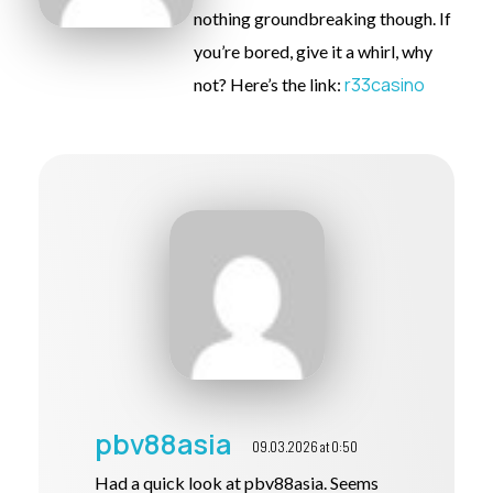
nothing groundbreaking though. If
you’re bored, give it a whirl, why
r33casino
not? Here’s the link:
pbv88asia
09.03.2026 at 0:50
Had a quick look at pbv88asia. Seems