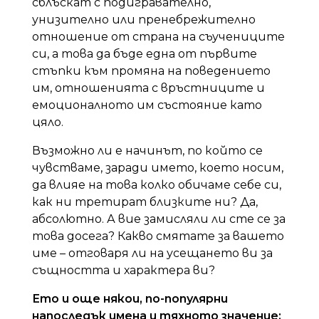
сблъскат с подигравателно,
унизително или пренебрежително
отношение от страна на съучениците
си, а това да бъде една от първите
стъпки към промяна на поведението
им, отношенията с връстниците и
емоционалното им състояние като
цяло.
Възможно ли е начинът, по който се
чувстваме, заради името, което носим,
да влияе на това колко обичаме себе си,
как ни третират близките ни? Да,
абсолютно. А вие замисляли ли сте се за
това досега? Какво смятате за вашето
име – отговаря ли на усещането ви за
същността и характера ви?
Ето и още някои, по-популярни
напоследък имена и тяхното значение: