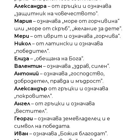
Александра
– от гръцки и означава
„защитник на човечеството“.
Мария
– означава „море от горчивина“
или „море от скръб“, „желание за дете“.
Мери
– от иврит и означава „горчива“.
Никол
– от латински и означава
„победител“.
Елиза
– „обещана на Бога“.
Валентин
– означава „здрав, силен”.
Антоний
– означава „господство,
добродетел, правда и мъдрост”.
Александър
от гръцки и означава
„покровител”.
Ангел
– от гръцки и означава
„вестител”.
Георги
– означава земевладелец и е
символ на победата.
Иван
– означава „Божия благодат”.