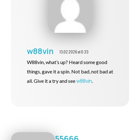
w88vin
13.02.2026 at 0:33
W88vin, what’s up? Heard some good
things, gave it a spin. Not bad, not bad at
w88vin
all. Give it a try and see
.
55666