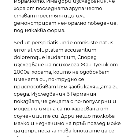
моралното. Има дори изследвания, че
хора от последната група често
стават престъпници или
демонстрират неморално поведение,
под някаква форма.
Sed ut perspiciatis unde omnis iste natus
error sit voluptatem accusantium
doloremque laudantium, Според
изследване на психолога Жан Туенж от
2000г. хората, които не одобряват
имената си, по-трудно се
приспособяват към заобикалящата ги
среда. Изследвания в Германия
показват, че децата с по-популярни и
модерни имена са по-харесвани от
съучениците си. Дори нещо толкова
малко и незначимо на пръв поглед може
да допринеса за това юношите да се