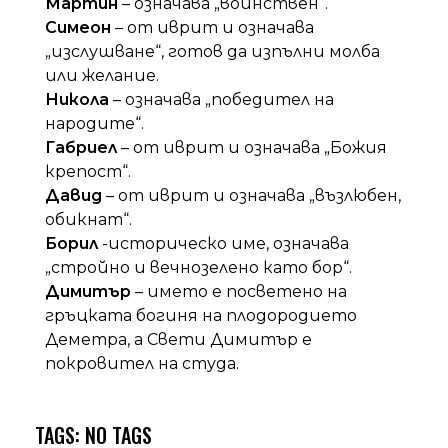
Мартин
– означава „войнствен“.
Симеон
– от иврит и означава
„изслушване“, готов да изпълни молба
или желание.
Никола
– означава „победител на
народите“.
Габриел
– от иврит и означава „Божия
крепост“.
Давид
– от иврит и означава „възлюбен,
обикнат“.
Борил
-историческо име, означава
„стройно и вечнозелено като бор“.
Димитър
– името е посветено на
гръцката богиня на плодородието
Деметра, а Свети Димитър е
покровител на студа.
TAGS: NO TAGS