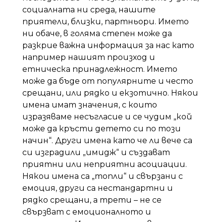
социалната ни среда, нашите
приятели, близки, партньори. Името
ни обаче, в голяма степен може да
разкрие важна информация за нас като
например нашият произход и
етническа принадлежност. Името
може да бъде от популярните и често
срещани, или рядко и екзотично. Някои
имена имат значения, с които
изразяваме несъгласие и се чудим „кой
може да кръсти детето си по този
начин“. Други имена като че ли вече са
си изградили „имидж“ и създават
приятни или неприятни асоциации.
Някои имена са „топли“ и свързани с
емоция, други са нестандартни и
рядко срещани, а трети – не се
свързват с емоционалното и