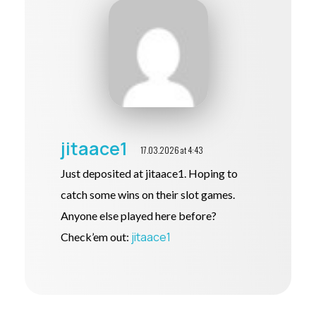
jitaace1
17.03.2026 at 4:43
Just deposited at jitaace1. Hoping to
catch some wins on their slot games.
Anyone else played here before?
jitaace1
Check’em out: