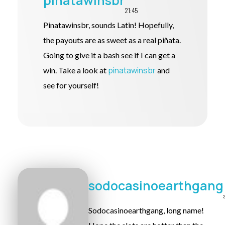
pinatawinsbr
21:45
Pinatawinsbr, sounds Latin! Hopefully,
the payouts are as sweet as a real piñata.
Going to give it a bash see if I can get a
pinatawinsbr
win. Take a look at
and
see for yourself!
sodocasinoearthgang
Sodocasinoearthgang, long name!