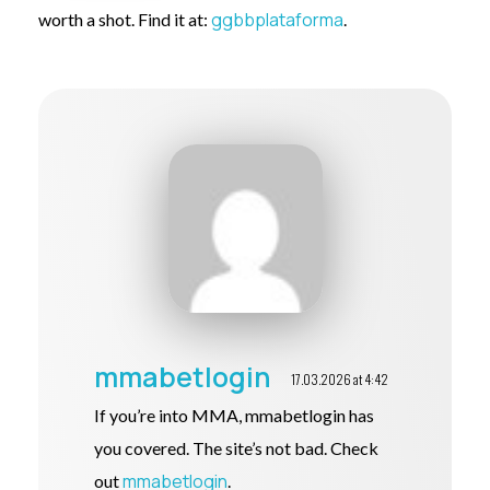
ggbbplataforma
worth a shot. Find it at:
.
mmabetlogin
17.03.2026 at 4:42
If you’re into MMA, mmabetlogin has
you covered. The site’s not bad. Check
mmabetlogin
out
.