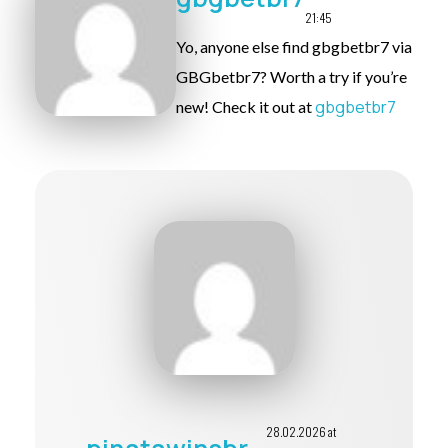
21:45
Yo, anyone else find gbgbetbr7 via
GBGbetbr7? Worth a try if you’re
gbgbetbr7
new! Check it out at
28.02.2026 at