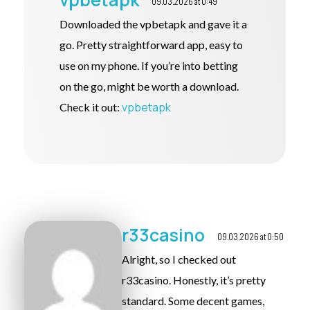
09.03.2026 at 0:49
Downloaded the vpbetapk and gave it a
go. Pretty straightforward app, easy to
use on my phone. If you’re into betting
on the go, might be worth a download.
vpbetapk
Check it out:
r33casino
09.03.2026 at 0:50
Alright, so I checked out
r33casino. Honestly, it’s pretty
standard. Some decent games,