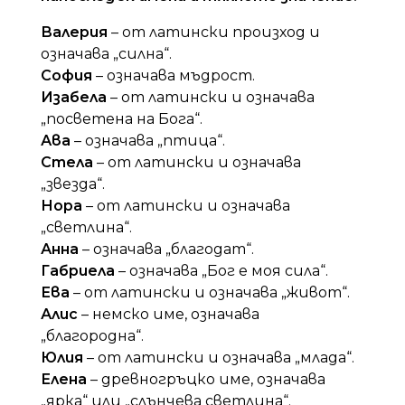
Валерия
– от латински произход и
означава „силна“.
София
– означава мъдрост.
Изабела
– от латински и означава
„посветена на Бога“.
Ава
– означава „птица“.
Стела
– от латински и означава
„звезда“.
Нора
– от латински и означава
„светлина“.
Анна
– означава „благодат“.
Габриела
– означава „Бог е моя сила“.
Ева
– от латински и означава „живот“.
Алис
– немско име, означава
„благородна“.
Юлия
– от латински и означава „млада“.
Елена
– древногръцко име, означава
„ярка“ или „слънчева светлина“.