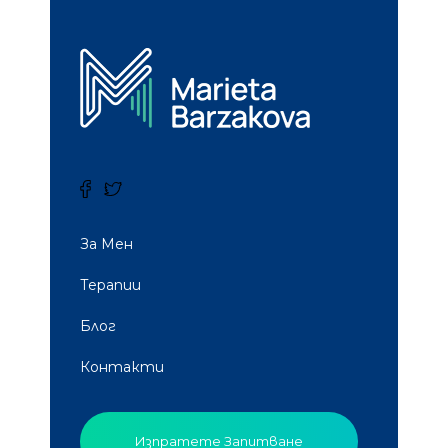
За Мен
Терапии
Блог
Контакти
Изпратете Запитване