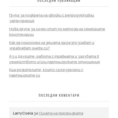
ПОСЛЕДНИ ПУБЛИКАЦИИ
Група за подкрепа на двойки с репродуктивни
затруднения
Нова група за личен опит по метода на семейните
констелации
Как да помогнем на децата да разпознават и
управляват гнева си?
Аз и Другите: работа с травмата и загубата в
семейството и/или партньорските отношения
Към родителите, които са разделени с
партньорите си
ПОСЛЕДНИ КОМЕНТАРИ
LarryCoela
за
Силата на прегръдката