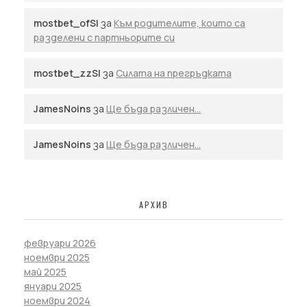
mostbet_ofSl
за
Към родителите, които са
разделени с партньорите си
mostbet_zzSl
за
Силата на прегръдката
JamesNoins
за
Ще бъда различен…
JamesNoins
за
Ще бъда различен…
АРХИВ
февруари 2026
ноември 2025
май 2025
януари 2025
ноември 2024