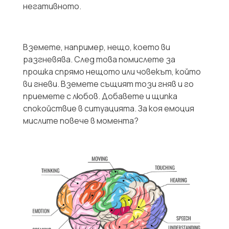
негативното.
Вземете, например, нещо, което ви
разгневява. След това помислете за
прошка спрямо нещото или човекът, който
ви гневи. Вземете същият този гняв и го
приемете с любов. Добавете и щипка
спокойствие в ситуацията. За коя емоция
мислите повече в момента?