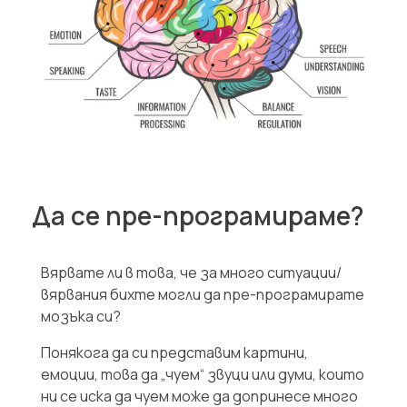
Да се пре-програмираме?
Вярвате ли в това, че за много ситуации/
вярвания бихте могли да пре-програмирате
мозъка си?
Понякога да си представим картини,
емоции, това да „чуем“ звуци или думи, които
ни се иска да чуем може да допринесе много