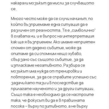
накарали мозъкът да мисли за случващото
се.
Много често може да се случи начинът, по
който възприемаме една ситуация да е
различен от реалността. Тя е „символично“
в главата ни, и е въпрос на интерпретация
как ще я възприемем. Ако имаме неприятен
спомен от дадено събитие, може да
опитаме да си спомним нещо хубаво,
свързано със същото събитие, за да
изтласкаме негативното. Разбира се
мозъкът има нужда от тренировки и
повторения, за да се справите успешно със
задачи като тази и в последствие да
прилагате наученото и за други ситуации.
Също така е необходимо да се настроите
така, че фокусът ви да е в правилната
посока – върху позитивното, а не върху