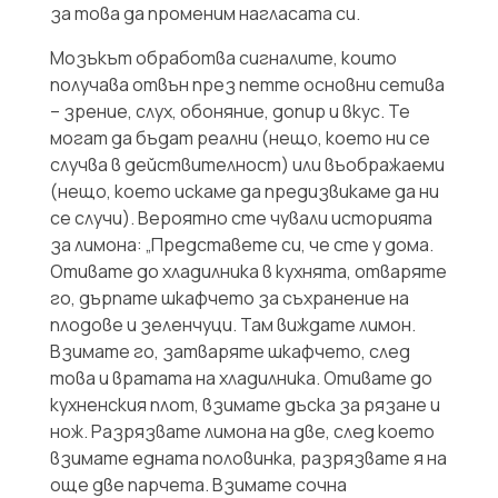
за това да променим нагласата си.
Мозъкът обработва сигналите, които
получава отвън през петте основни сетива
– зрение, слух, обоняние, допир и вкус. Те
могат да бъдат реални (нещо, което ни се
случва в действителност) или въображаеми
(нещо, което искаме да предизвикаме да ни
се случи). Вероятно сте чували историята
за лимона: „Представете си, че сте у дома.
Отивате до хладилника в кухнята, отваряте
го, дърпате шкафчето за съхранение на
плодове и зеленчуци. Там виждате лимон.
Взимате го, затваряте шкафчето, след
това и вратата на хладилника. Отивате до
кухненския плот, взимате дъска за рязане и
нож. Разрязвате лимона на две, след което
взимате едната половинка, разрязвате я на
още две парчета. Взимате сочна