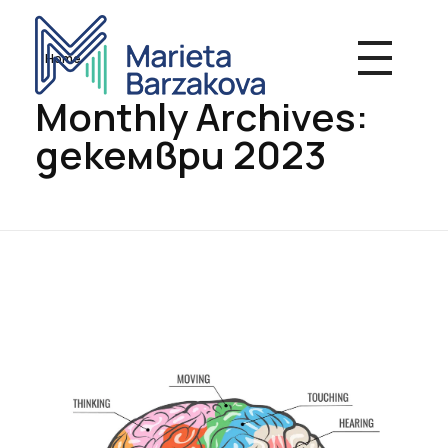
Home
Monthly Archives:
Мариета Бързакова - Психотерапия
Индивидуална и групова терапевтична работа, Онлайн консултации
декември 2023