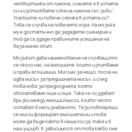
четвъртинка от лимона, слагате я в устата
си и изстисквате сока на лимона със зъби.“
Усетихте ли повече слюнка в устата си?
Това се случва на повечето хора. На мозъка
му е достатъчно да зададете сценария и
той да създаде правилните усещания на
база минал опит.
Мозъкът дава наименование на случващото
се около нас, на емоциите, които изпитваме
и прави асоциации. Мислим за нещо, после ни
идва мисъл за предишната мисъл, и след
това нова за предходната, която
обогатяваме още и още. Така се създават
връзки между емоции/мисли, които често
остават в несъзнаваното. Тези повтарящи
се мисли формират емоцията ни и това
може да бъде както в наша полза, така и в
наш ущърб, в зависимост от това какво сме