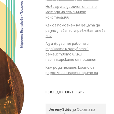
Нова група за личен опит по
метода на семейните
констелации
Как да помогнем на децата да
разпознават и управляват гнева
си?
Аз и Другите: работа с
травмата и загубата в
семейството и/или
партньорските отношения
Към родителите, които са
разделени с партньорите си
ПОСЛЕДНИ КОМЕНТАРИ
JeremyStids
за
Силата на