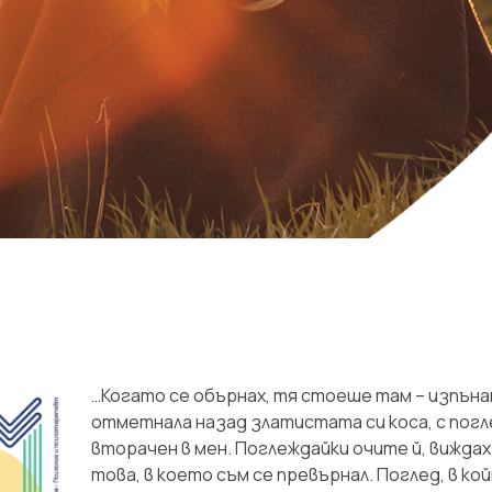
…Когато се обърнах, тя стоеше там – изпъна
отметнала назад златистата си коса, с погл
вторачен в мен. Поглеждайки очите й, виждах 
това, в което съм се превърнал. Поглед, в ко