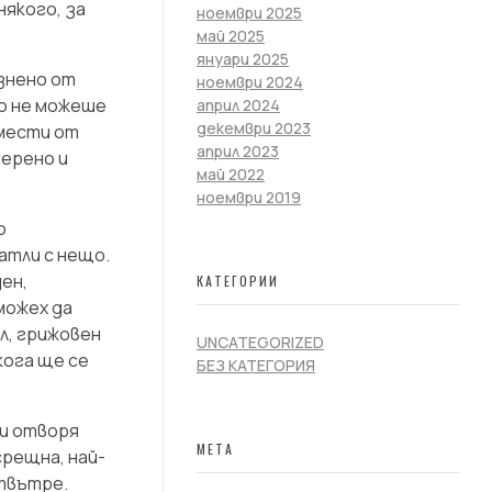
някого, за
ноември 2025
май 2025
януари 2025
азнено от
ноември 2024
що не можеше
април 2024
декември 2023
омести от
април 2023
верено и
май 2022
ноември 2019
о
атли с нещо.
ен,
КАТЕГОРИИ
можех да
ъл, грижовен
UNCATEGORIZED
кога ще се
БЕЗ КАТЕГОРИЯ
 и отворя
МЕТА
срещна, най-
отвътре.