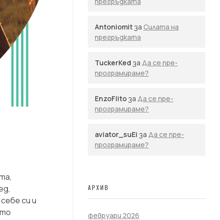
прегръдката
Antoniomit
за
Силата на
прегръдката
TuckerKed
за
Да се пре-
програмираме?
EnzoFlito
за
Да се пре-
програмираме?
aviator_suEi
за
Да се пре-
програмираме?
та,
ед,
АРХИВ
себе си и
йто
февруари 2026