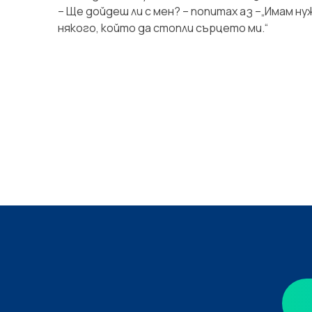
– Ще дойдеш ли с мен? – попитах аз –„Имам ну
някого, който да стопли сърцето ми.“
и