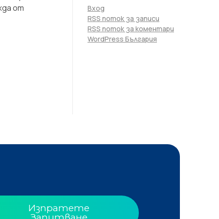
жда от
Вход
RSS поток за записи
RSS поток за коментари
WordPress България
Изпратете
Запитване