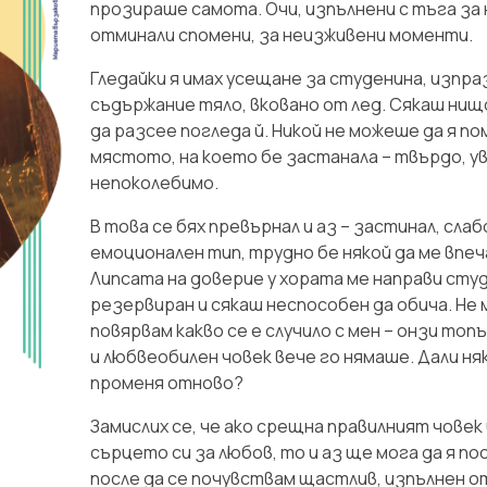
прозираше самота. Очи, изпълнени с тъга за 
отминали спомени, за неизживени моменти.
Гледайки я имах усещане за студенина, изпр
съдържание тяло, вковано от лед. Сякаш ни
да разсее погледа й. Никой не можеше да я п
мястото, на което бе застанала – твърдо, у
непоколебимо.
В това се бях превърнал и аз – застинал, слаб
емоционален тип, трудно бе някой да ме впеч
Липсата на доверие у хората ме направи студ
резервиран и сякаш неспособен да обича. Не 
повярвам какво се е случило с мен – онзи топ
и любвеобилен човек вече го нямаше. Дали ня
променя отново?
Замислих се, че ако срещна правилният човек
сърцето си за любов, то и аз ще мога да я по
после да се почувствам щастлив, изпълнен 