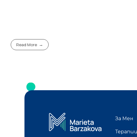
Read More
За Мен
Терапи