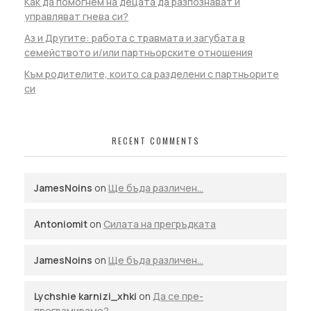
Как да помогнем на децата да разпознават и
управляват гнева си?
Аз и Другите: работа с травмата и загубата в
семейството и/или партньорските отношения
Към родителите, които са разделени с партньорите
си
RECENT COMMENTS
JamesNoins
on
Ще бъда различен…
Antoniomit
on
Силата на прегръдката
JamesNoins
on
Ще бъда различен…
Lychshie karnizi_xhki
on
Да се пре-
програмираме?