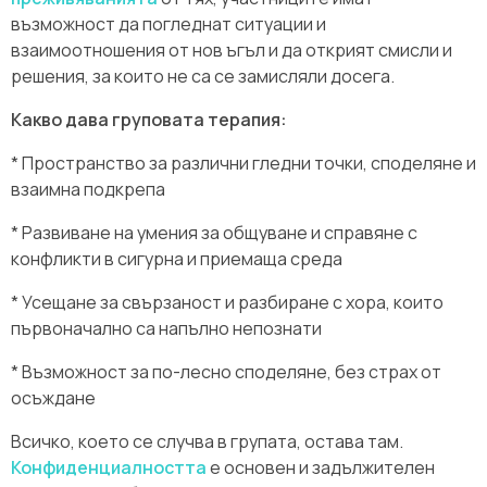
възможност да погледнат ситуации и
взаимоотношения от нов ъгъл и да открият смисли и
решения, за които не са се замисляли досега.
Какво дава груповата терапия:
* Пространство за различни гледни точки, споделяне и
взаимна подкрепа
* Развиване на умения за общуване и справяне с
конфликти в сигурна и приемаща среда
* Усещане за свързаност и разбиране с хора, които
първоначално са напълно непознати
* Възможност за по-лесно споделяне, без страх от
осъждане
Всичко, което се случва в групата, остава там.
Конфиденциалността
е основен и задължителен