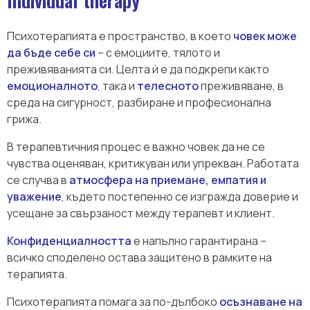
Психотерапията е пространство, в което
човек може
да бъде себе си
– с емоциите, тялото и
преживяванията си. Целта ѝ е да подкрепи както
емоционалното
, така и
телесното
преживяване, в
среда на сигурност, разбиране и професионална
грижа.
В терапевтичния процес е важно човек да не се
чувства оценяван, критикуван или упрекван. Работата
се случва в
атмосфера на приемане, емпатия и
уважение
, където постепенно се изгражда доверие и
усещане за свързаност между терапевт и клиент.
Конфиденциалността
е напълно гарантирана –
всичко споделено остава защитено в рамките на
терапията.
Психотерапията помага за по-дълбоко
осъзнаване на