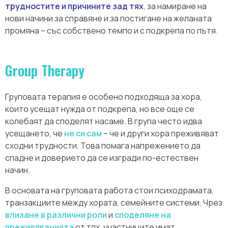
трудностите и причините зад тях
, за намиране на
нови начини за справяне и за постигане на желаната
промяна – със собствено темпо и с подкрепа по пътя.
Group Therapy
Груповата терапия е особено подходяща за хора,
които усещат нужда от подкрепа, но все още се
колебаят да споделят насаме. В група често идва
усещането, че
не си сам
– че и други хора преживяват
сходни трудности. Това помага напрежението да
спадне и доверието да се изгради по-естествен
начин.
В основата на груповата работа стои психодрамата,
транзакциите между хората, семейните системи. Чрез
влизане в различни роли
и
споделяне на
преживяванията
от тях, участниците имат